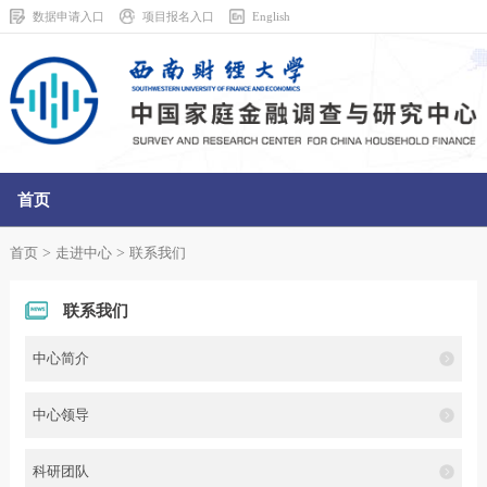
数据申请入口
项目报名入口
English
首页
走进中心
>
>
首页
走进中心
联系我们
调查中心
联系我们
数据中心
中心简介
数据调查共享平台
中心领导
学术研究
科研团队