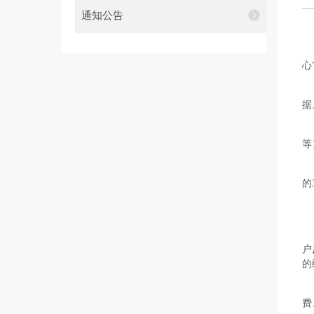
通知公告
心
据
等
的
户
的
费