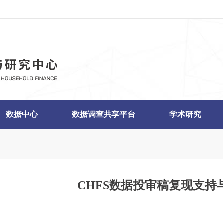
数据中心
数据调查共享平台
学术研究
CHFS数据投审稿复现支持