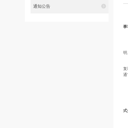
通知公告
事
明
复
通
式