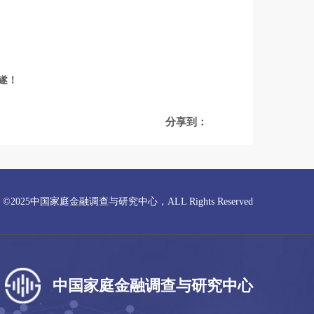
遂！
分享到：
ght ©2025中国家庭金融调查与研究中心，ALL Rights Reserved
中国家庭金融调查与研究中心