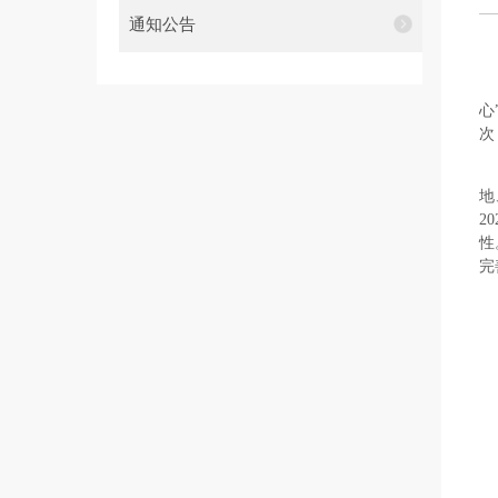
通知公告
心
次
地
2
性
完