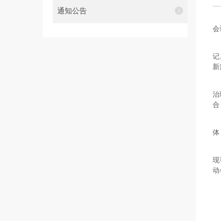
通知公告
会
记
新
治
合
体
现
动